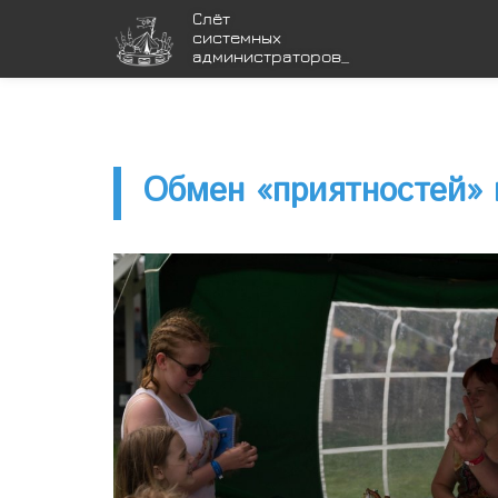
Cлёт
системных
администраторов
_
Обмен «приятностей» 