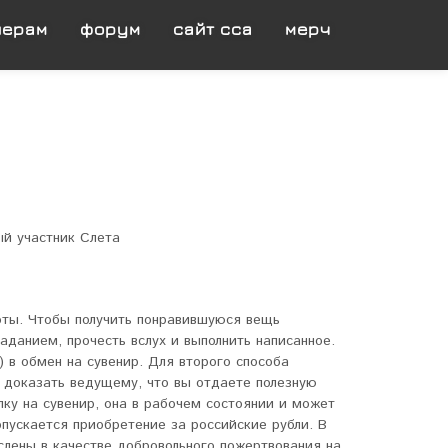
нерам
форум
сайт сса
мерч
й участник Слета
оты. Чтобы получить понравившуюся вещь
аданием, прочесть вслух и выполнить написанное.
) в обмен на сувенир. Для второго способа
 доказать ведущему, что вы отдаете полезную
лку на сувенир, она в рабочем состоянии и может
пускается приобретение за российские рубли. В
слены в качестве добровольного пожертвования на