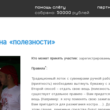
помощь слёту
парт
собрано:
50000
рублей
на «полезности»
Кто может принять участие:
зарегистрированны
*
Правила
:
Традиционный лоток с сувенирами ручной раб
(приятность) необходимо вытянуть бумажку с з
Второй способ – отдать свою вещь (полезность
существует отдельное правило – Вам придется
вещь (Например: я хочу поменять свою зажига
Вам пригодится для разжигания костра….). До
этом случае, денежные средства будут перечи