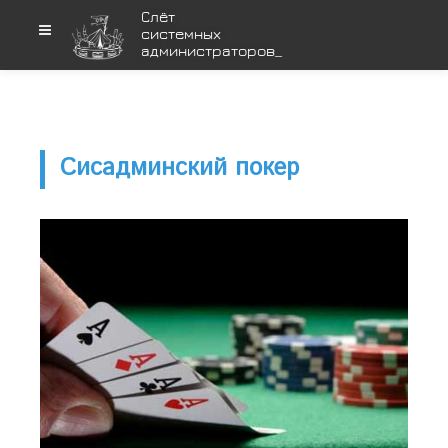
Cлёт
системных
администраторов
_
Сисадминский покер